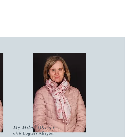
Me Milné Olivier
o/16 Dogters Afrigter