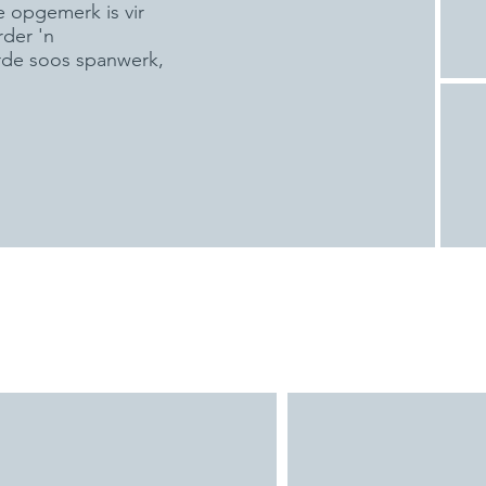
e opgemerk is vir
rder 'n
rde soos spanwerk,