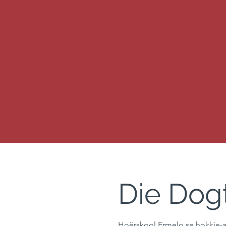
Die Dogt
Hoërskool Ermelo se hokkie-afr