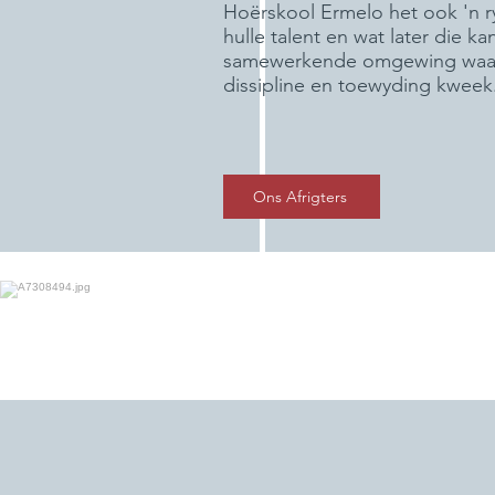
Hoërskool Ermelo het ook 'n ry
hulle talent en wat later die k
samewerkende omgewing waar 
dissipline en toewyding kweek
Ons Afrigters