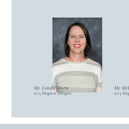
Me Linda Horn
Me Kyl
o/15 Dogters Afrigter
o/15 Dog