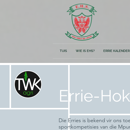
TUIS
WIE IS EHS?
ERRIE KALENDER
Errie-Hok
Die Erries is bekend vir ons t
sportkompetisies van die Mpu