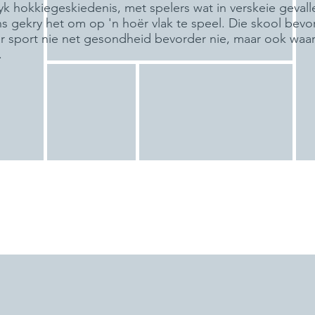
k hokkiegeskiedenis, met spelers wat in verskeie gevall
ans gekry het om op 'n hoër vlak te speel. Die skool bevo
sport nie net gesondheid bevorder nie, maar ook waa
.