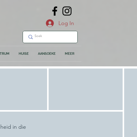
Log In
NTRUM
HUISE
AANSOEKE
MEER
heid in die