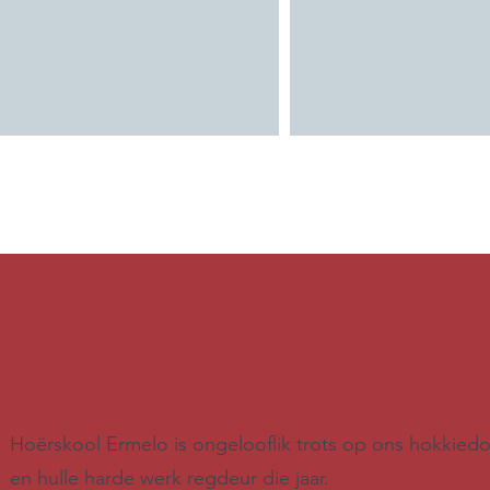
Hoërskool Ermelo is ongelooflik trots op ons hokkied
en hulle harde werk regdeur die jaar.