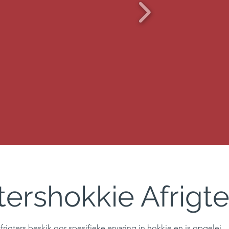
ershokkie Afrigte
igters beskik oor spesifieke ervaring in hokkie en is opgelei