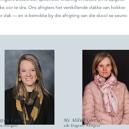
e oor te dra. Ons afrigters het verskillende vlakke van hokkie-
r vlak — en is betrokke by die afrigting van die skool se seuns-
gda Currie
Me Milné Olivier
an Afrigter
2de Dogters Afrigter