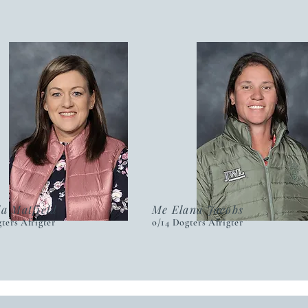
a Matfield
Me Elana Jacobs
ters Afrigter
o/14 Dogters Afrigter