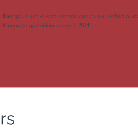
Baie geluk aan elkeen van ons spelers wat verkies is to
Mpumalanga-hokkiespanne in 2024
rs