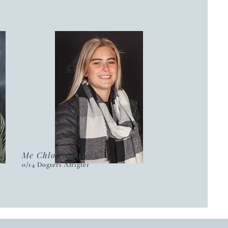
Me Chloé Henstock
0/14 Dogters Afrigter