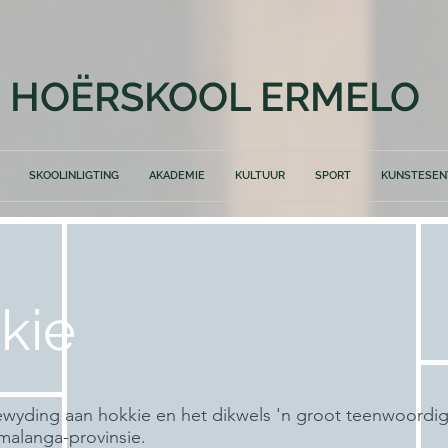
HOËRSKOOL ERMELO
SKOOLINLIGTING
AKADEMIE
KULTUUR
SPORT
KUNSTESE
kie
oewyding aan hokkie en het dikwels 'n groot teenwoordig
malanga-provinsie.