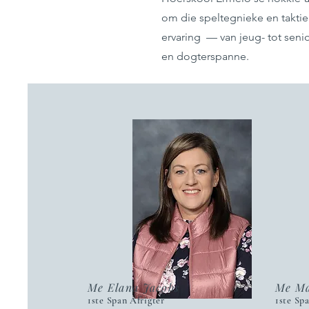
om die speltegnieke en taktiek
ervaring — van jeug- tot senio
en dogterspanne.
Me Elana Jacobs
Me Ma
1ste Span Afrigter
1ste Sp