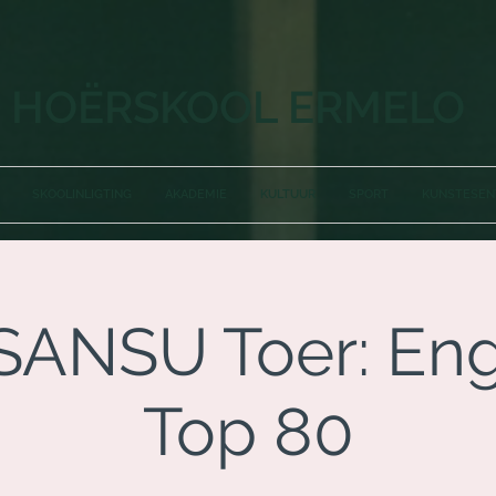
HOËRSKOOL ERMELO
SKOOLINLIGTING
AKADEMIE
KULTUUR
SPORT
KUNSTESE
 SANSU Toer: En
Top 80