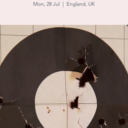
Mon, 28 Jul
  |  
England, UK