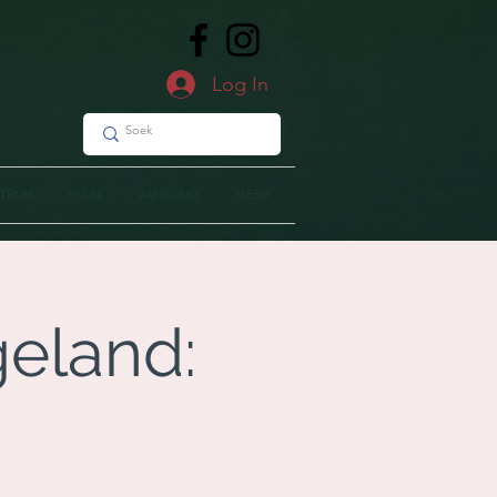
Log In
NTRUM
HUISE
AANSOEKE
MEER
geland: