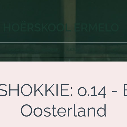
HOËRSKOOL ERMELO
SKOOLINLIGTING
AKADEMIE
KULTUUR
SPORT
KUNSTESE
HOKKIE: o.14 - 
Oosterland