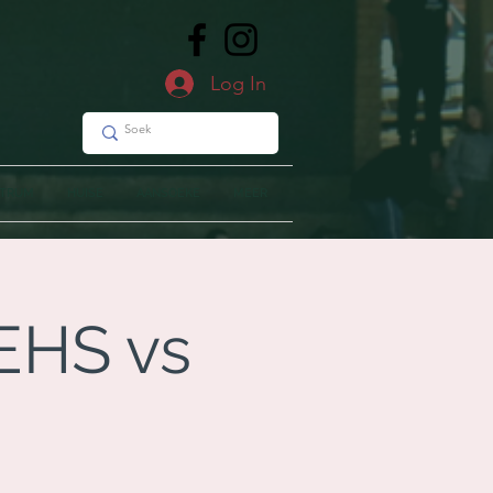
Log In
NTRUM
HUISE
AANSOEKE
MEER
EHS vs